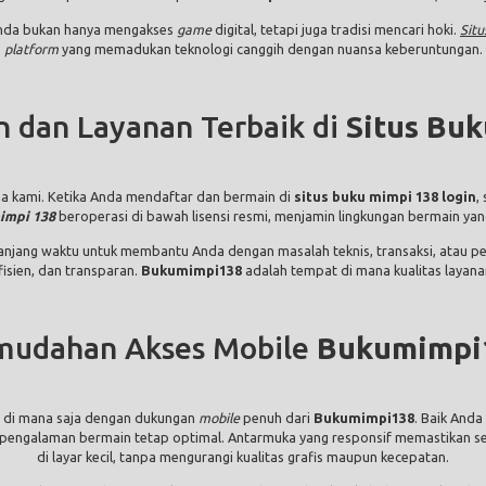
 Anda bukan hanya mengakses
game
digital, tetapi juga tradisi mencari hoki.
Situ
platform
yang memadukan teknologi canggih dengan nuansa keberuntungan.
 dan Layanan Terbaik di
Situs Buk
a kami. Ketika Anda mendaftar dan bermain di
situs buku mimpi 138 login
,
impi 138
beroperasi di bawah lisensi resmi, menjamin lingkungan bermain yan
njang waktu untuk membantu Anda dengan masalah teknis, transaksi, atau p
fisien, dan transparan.
Bukumimpi138
adalah tempat di mana kualitas laya
mudahan Akses Mobile
Bukumimpi
an di mana saja dengan dukungan
mobile
penuh dari
Bukumimpi138
. Baik And
 pengalaman bermain tetap optimal. Antarmuka yang responsif memastikan 
di layar kecil, tanpa mengurangi kualitas grafis maupun kecepatan.
 login
langsung dari perangkat
mobile
Anda memberikan kebebasan tak terbata