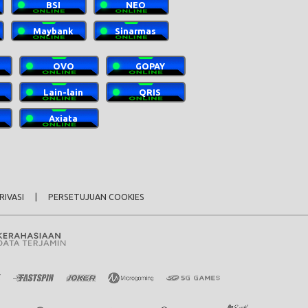
Maybank
Sinarmas
OVO
GOPAY
Lain-lain
QRIS
Axiata
RIVASI
|
PERSETUJUAN COOKIES