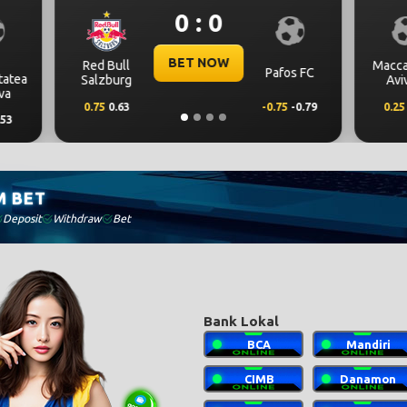
0 : 0
BET NOW
Heart of
FC 
lecht
Benfica
Midlothian
Kr
0.82
2.25
0.70
-2.25
-0.86
-0.
M BET
Deposit
Withdraw
Bet
Bank Lokal
BCA
Mandiri
CIMB
Danamon
PANIN
SUMUT