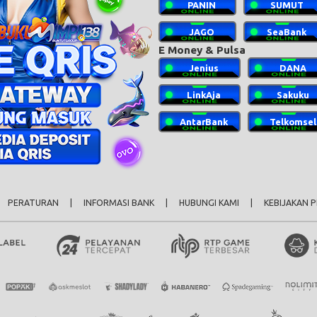
JAGO
SeaBank
E Money & Pulsa
Jenius
DANA
LinkAja
Sakuku
AntarBank
Telkomsel
PERATURAN
|
INFORMASI BANK
|
HUBUNGI KAMI
|
KEBIJAKAN P