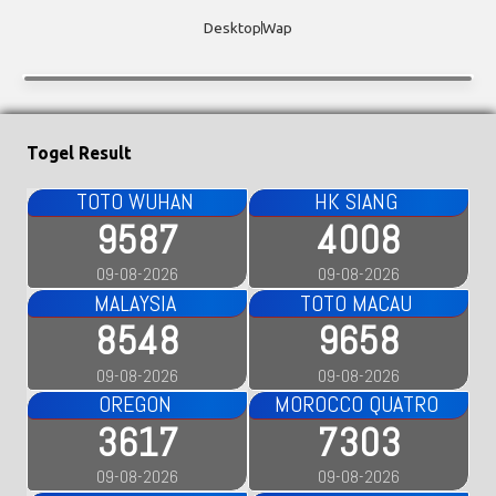
Desktop
Wap
Togel Result
UHAN
HK SIANG
MA
7
4008
026
09-08-2026
SIA
TOTO MACAU
C
8
9658
026
09-08-2026
ON
MOROCCO QUATRO
FL
7
7303
026
09-08-2026