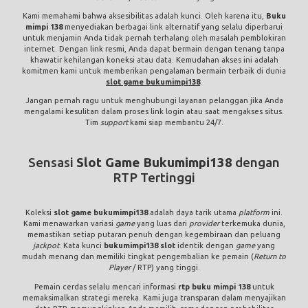
Bukumimpi138 :
Login Resmi Link
Alternatif & Slot Gacor RTP Hari Ini
Bukumimpi138
adalah platform terdepan yang menawarkan
pengalaman bermain slot
online
yang tak tertandingi, menggabungkan
kenyamanan akses dengan koleksi
game
yang luar biasa. Dengan
reputasi yang solid, setiap pemain dijamin mendapatkan layanan terbaik
dan peluang kemenangan yang adil. Akses mudah melalui
bukumimpi138 login
memastikan Anda dapat langsung menikmati
hiburan berkualitas tinggi kapan saja.
Bukumimpi138
Login dan
Akses
Tanpa
Hambatan
Mencari pengalaman bermain slot yang lancar dan aman?
Bukumimpi138 login
adalah gerbang utama Anda menuju ribuan
game
slot Gacor. Proses pendaftaran dan masuk dirancang sangat intuitif,
memungkinkan pemain baru maupun veteran untuk segera memulai
petualangan mereka. Pastikan Anda selalu menggunakan akses resmi,
baik melalui
bukumimpi138.com
terbaru yang disediakan.
Kami memahami bahwa aksesibilitas adalah kunci. Oleh karena itu,
Buku
mimpi 138
menyediakan berbagai link alternatif yang selalu diperbarui