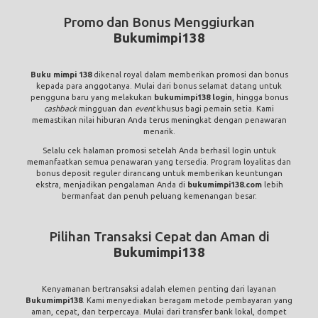
Tim dukungan pelanggan kami tersedia sepanjang waktu untuk
membantu Anda dengan masalah teknis, transaksi, atau pertanyaan
umum. Dari proses deposit hingga penarikan, semuanya berjalan cepat,
efisien, dan transparan.
Bukumimpi138
adalah tempat di mana kualitas
layanan bertemu dengan
game
slot premium.
Kemudahan Akses Mobile
Bukumimpi138
Nikmati fleksibilitas bermain kapan saja dan di mana saja dengan
dukungan
mobile
penuh dari
Bukumimpi138
. Baik Anda mengakses
melalui
bukumimpi138 login
di
browser
ponsel atau menggunakan
link
khusus, pengalaman bermain tetap optimal. Antarmuka yang responsif
memastikan semua
slot game bukumimpi138
tampil sempurna di layar
kecil, tanpa mengurangi kualitas grafis maupun kecepatan.
Kemampuan untuk melakukan
buku mimpi 138 login
langsung dari
perangkat
mobile
Anda memberikan kebebasan tak terbatas. Tidak
perlu mengunduh aplikasi tambahan, cukup gunakan link atau situs di
peramban
smartphone
Anda dan segera masuk ke dunia hiburan slot
yang menarik.
Promo dan Bonus Menggiurkan