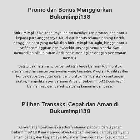
Tim dukungan pelanggan kami tersedia sepanjang waktu untuk
membantu Anda dengan masalah teknis, transaksi, atau pertanyaan
umum. Dari proses deposit hingga penarikan, semuanya berjalan cepat,
efisien, dan transparan.
Bukumimpi138
adalah tempat di mana kualitas
layanan bertemu dengan
game
slot premium.
Kemudahan Akses Mobile
Bukumimpi138
Nikmati fleksibilitas bermain kapan saja dan di mana saja dengan
dukungan
mobile
penuh dari
Bukumimpi138
. Baik Anda mengakses
melalui
bukumimpi138 login
di
browser
ponsel atau menggunakan
link
khusus, pengalaman bermain tetap optimal. Antarmuka yang responsif
memastikan semua
slot game bukumimpi138
tampil sempurna di layar
kecil, tanpa mengurangi kualitas grafis maupun kecepatan.
Kemampuan untuk melakukan
buku mimpi 138 login
langsung dari
perangkat
mobile
Anda memberikan kebebasan tak terbatas. Tidak
perlu mengunduh aplikasi tambahan, cukup gunakan link atau situs di
peramban
smartphone
Anda dan segera masuk ke dunia hiburan slot
yang menarik.
Promo dan Bonus Menggiurkan