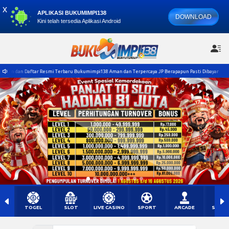
x
APLIKASI BUKUMIMPI138
DOWNLOAD
Kini telah tersedia Aplikasi Android
dan Daftar Resmi Terbaru Bukumimpi138 Aman dan Terpercaya JP Berapapun Pasti Dibayar
TOGEL
SLOT
LIVE CASINO
SPORT
ARCADE
SABU