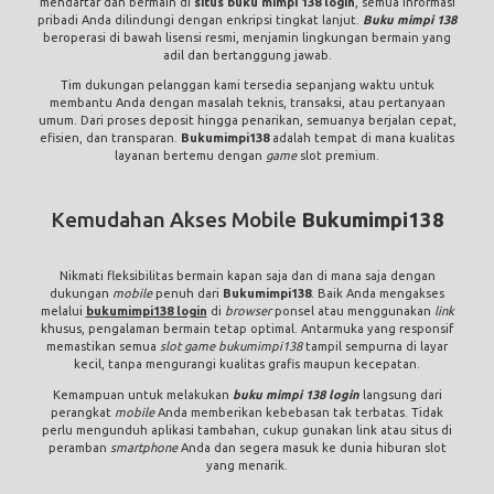
Pentingnya
Buku Mimpi 138
dalam Mitologi
Judi Slot
Istilah
buku mimpi 138
sering muncul di kalangan pemain, bukan hanya
sebagai nama situs, tetapi juga merujuk pada kepercayaan lama
tentang interpretasi angka atau simbol yang bisa membawa
keberuntungan dalam permainan. Meskipun
Bukumimpi138
adalah situs
modern, ia menghargai akar budaya yang melingkupinya.
Ketika Anda melakukan daftar atau login, Anda bukan hanya mengakses
game
digital, tetapi juga tradisi mencari hoki.
Situs buku mimpi 138 login
berusaha menyajikan
platform
yang memadukan teknologi canggih
dengan nuansa keberuntungan.
Jaminan Keamanan dan Layanan Terbaik di
Situs Buku Mimpi 138 Login
Keamanan data dan dana adalah prioritas utama kami. Ketika Anda
mendaftar dan bermain di
situs buku mimpi 138 login
, semua informasi
pribadi Anda dilindungi dengan enkripsi tingkat lanjut.
Buku mimpi 138
beroperasi di bawah lisensi resmi, menjamin lingkungan bermain yang
adil dan bertanggung jawab.