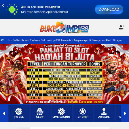
x
APLIKASI BUKUMIMPI138
DOWNLOAD
Kini telah tersedia Aplikasi Android
dan Daftar Resmi Terbaru Bukumimpi138 Aman dan Terpercaya JP Berapapun Pasti Dibayar
TOGEL
SLOT
LIVE CASINO
SPORT
ARCADE
SABU