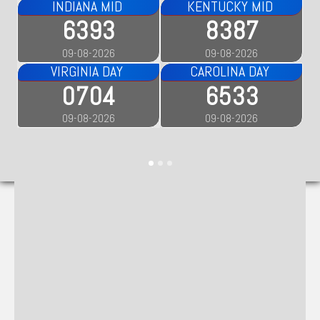
DIANA MID
KENTUCKY MID
6393
8387
09-08-2026
09-08-2026
RGINIA DAY
CAROLINA DAY
0704
6533
09-08-2026
09-08-2026