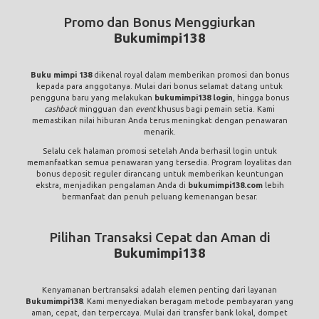
Tim dukungan pelanggan kami tersedia sepanjang waktu untuk
membantu Anda dengan masalah teknis, transaksi, atau pertanyaan
umum. Dari proses deposit hingga penarikan, semuanya berjalan cepat,
efisien, dan transparan.
Bukumimpi138
adalah tempat di mana kualitas
layanan bertemu dengan
game
slot premium.
Kemudahan Akses Mobile
Bukumimpi138
Nikmati fleksibilitas bermain kapan saja dan di mana saja dengan
dukungan
mobile
penuh dari
Bukumimpi138
. Baik Anda mengakses
melalui
bukumimpi138 login
di
browser
ponsel atau menggunakan
link
khusus, pengalaman bermain tetap optimal. Antarmuka yang responsif
memastikan semua
slot game bukumimpi138
tampil sempurna di layar
kecil, tanpa mengurangi kualitas grafis maupun kecepatan.
Kemampuan untuk melakukan
buku mimpi 138 login
langsung dari
perangkat
mobile
Anda memberikan kebebasan tak terbatas. Tidak
perlu mengunduh aplikasi tambahan, cukup gunakan link atau situs di
peramban
smartphone
Anda dan segera masuk ke dunia hiburan slot
yang menarik.
Promo dan Bonus Menggiurkan