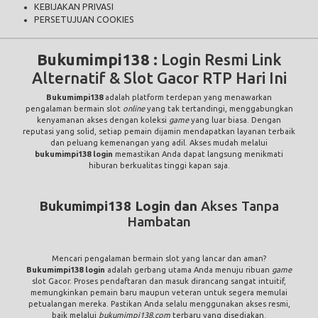
UEFA CHAMPIONS LEAGUE QUALIFIERS
August 12, 2026 — 01:30 WIB
0 : 0
Previous
Next
BET NOW
SK Sturm Graz
Fenerbahce
-0.5
0.95
0.5
0.87
TENTANG KAMI
BANTUAN
PERATURAN
INFORMASI BANK
HUBUNGI KAMI
KEBIJAKAN PRIVASI
PERSETUJUAN COOKIES