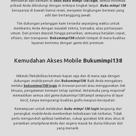
Pentingnya
Buku Mimpi 138
dalam Mitologi
Judi Slot
Istilah
buku mimpi 138
sering muncul di kalangan pemain, bukan hanya
sebagai nama situs, tetapi juga merujuk pada kepercayaan lama
tentang interpretasi angka atau simbol yang bisa membawa
keberuntungan dalam permainan. Meskipun
Bukumimpi138
adalah situs
modern, ia menghargai akar budaya yang melingkupinya.
Ketika Anda melakukan daftar atau login, Anda bukan hanya mengakses
game
digital, tetapi juga tradisi mencari hoki.
Situs buku mimpi 138 login
berusaha menyajikan
platform
yang memadukan teknologi canggih
dengan nuansa keberuntungan.
Jaminan Keamanan dan Layanan Terbaik di
Situs Buku Mimpi 138 Login
Keamanan data dan dana adalah prioritas utama kami. Ketika Anda
mendaftar dan bermain di
situs buku mimpi 138 login
, semua informasi
pribadi Anda dilindungi dengan enkripsi tingkat lanjut.
Buku mimpi 138
beroperasi di bawah lisensi resmi, menjamin lingkungan bermain yang
adil dan bertanggung jawab.