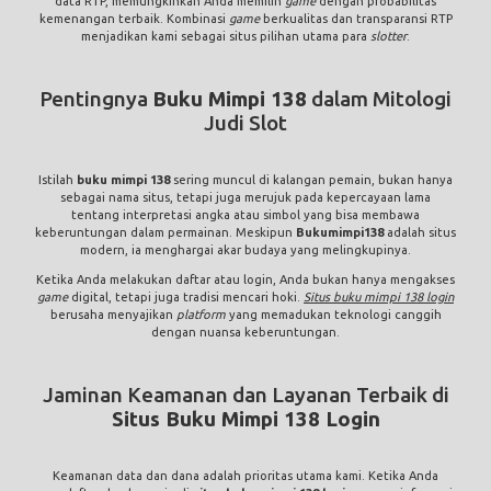
untuk menjamin Anda tidak pernah terhalang oleh masalah pemblokiran
internet. Dengan link resmi, Anda dapat bermain dengan tenang tanpa
khawatir kehilangan koneksi atau data. Kemudahan akses ini adalah
komitmen kami untuk memberikan pengalaman bermain terbaik di dunia
slot game bukumimpi138
.
Jangan pernah ragu untuk menghubungi layanan pelanggan jika Anda
mengalami kesulitan dalam proses link login atau saat mengakses situs.
Tim
support
kami siap membantu 24/7.
Sensasi
Slot Game Bukumimpi138
dengan
RTP Tertinggi
Koleksi
slot game bukumimpi138
adalah daya tarik utama
platform
ini.
Kami menawarkan variasi
game
yang luas dari
provider
terkemuka dunia,
memastikan setiap putaran penuh dengan kegembiraan dan peluang
jackpot
. Kata kunci
bukumimpi138 slot
identik dengan
game
yang
mudah menang dan memiliki tingkat pengembalian ke pemain (
Return to
Player
/ RTP) yang tinggi.
Pemain cerdas selalu mencari informasi
rtp buku mimpi 138
untuk
memaksimalkan strategi mereka. Kami juga transparan dalam menyajikan
data RTP, memungkinkan Anda memilih
game
dengan probabilitas
kemenangan terbaik. Kombinasi
game
berkualitas dan transparansi RTP
menjadikan kami sebagai situs pilihan utama para
slotter
.