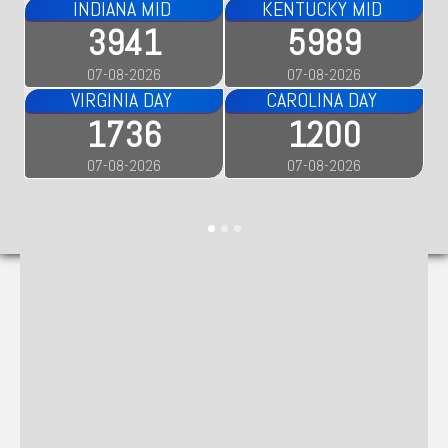
KENTUCKY MID
INDIANA EVE
5989
6611
07-08-2026
07-08-2026
CAROLINA DAY
KENTUCKY EVE
1200
0052
07-08-2026
07-08-2026
VIRGINIA NIGHT
7606
07-08-2026
CAROLINA EVE
2544
07-08-2026
CAMBODIA
4372
07-08-2026