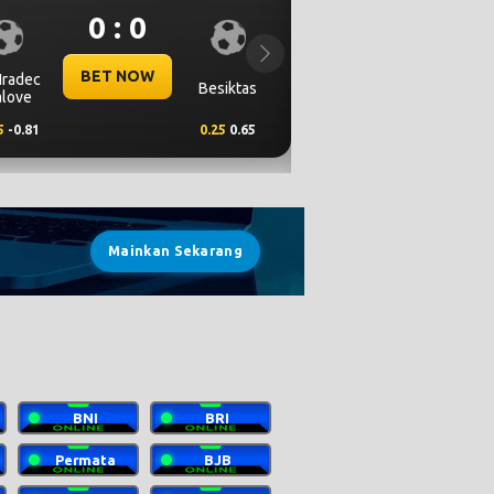
0 : 0
Next
BET NOW
ellonia
Rangers FC
lystok
0
-0.90
0.00
0.74
Mainkan Sekarang
BNI
BRI
Permata
BJB