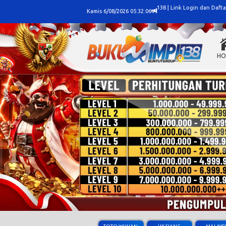
Bukumimpi138 | Link Login dan Daftar Resmi 
Kamis 6/08/2026 05:32:07
HO
TOTO WUHAN
HK SIANG
MALAYS