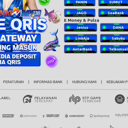
PANIN
SUMUT
JAGO
SeaBank
E Money & Pulsa
Jenius
DANA
LinkAja
Sakuku
AntarBank
Telkomsel
PERATURAN
|
INFORMASI BANK
|
HUBUNGI KAMI
|
KEBIJAKAN P