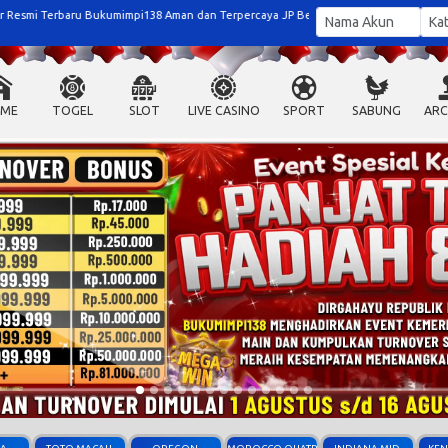
Terbaru Bukumimpi138 Aman dan Terpercaya JP Berapapun Pasti Dibayar
ME
TOGEL
SLOT
LIVE CASINO
SPORT
SABUNG
ARC
IA
TOTO MACAU
OREGON
MOROCCO QUATRO
INDIANA MID
KEN