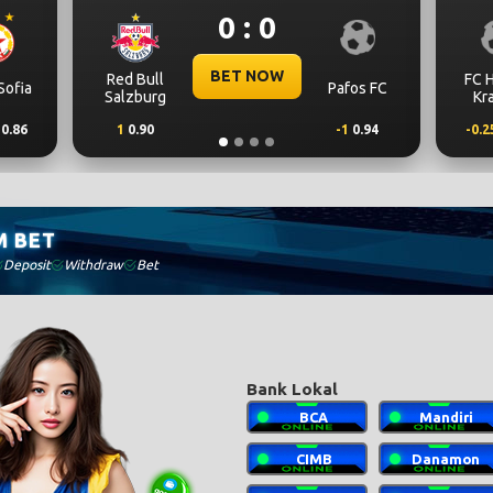
0 : 0
BET NOW
S
Lincoln Red
Omonia
Jagi
itatea
Imps (n)
Nicosia
Bia
ova
-0.75
-0.86
0.75
0.70
0.0
0.90
M BET
Deposit
Withdraw
Bet
Bank Lokal
BCA
Mandiri
CIMB
Danamon