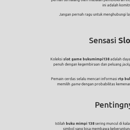
ini adalah komi
Jangan pernah ragu untuk menghubungi lay
Sensasi
Sl
Koleksi
slot game bukumimpi138
adalah daya
penuh dengan kegembiraan dan peluang
jack
Pemain cerdas selalu mencari informasi
rtp bu
memilih
game
dengan probabilitas kemenan
Penting
Istilah
buku mimpi 138
sering muncul di kal
simbol yang bisa membawa keberuntun