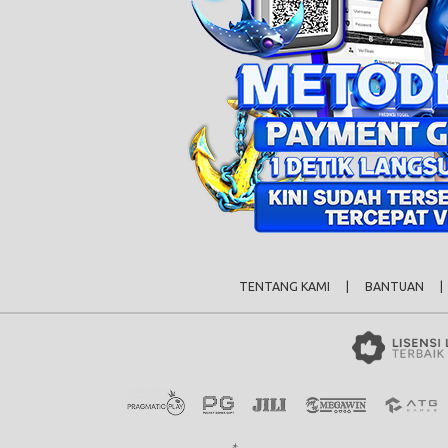
TENTANG KAMI
|
BANTUAN
|