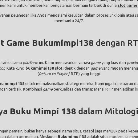
tmen kami untuk memberikan pengalaman bermain terbaik di dunia
slot game
anan pelanggan jika Anda mengalami kesulitan dalam proses link login atau s
membantu 24/7.
ot Game Bukumimpi138
dengan RTP
 tarik utama
platform
ini. Kami menawarkan variasi
game
yang luas dari
provid
pot
. Kata kunci
bukumimpi138 slot
identik dengan
game
yang mudah menang d
(
Return to Player
/ RTP) yang tinggi.
ku mimpi 138
untuk memaksimalkan strategi mereka. Kami juga transparan 
gan terbaik. Kombinasi
game
berkualitas dan transparansi RTP menjadikan ka
nya
Buku Mimpi 138
dalam Mitologi
angan pemain, bukan hanya sebagai nama situs, tetapi juga merujuk pada kepe
gan dalam permainan. Meskipun
Bukumimpi138
adalah situs modern, ia men