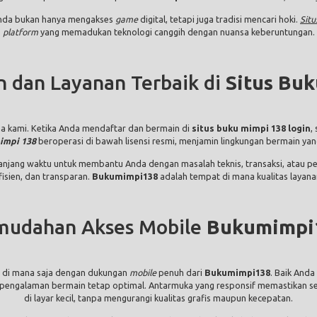
 Anda bukan hanya mengakses
game
digital, tetapi juga tradisi mencari hoki.
Situ
platform
yang memadukan teknologi canggih dengan nuansa keberuntungan.
 dan Layanan Terbaik di
Situs Buk
a kami. Ketika Anda mendaftar dan bermain di
situs buku mimpi 138 login
,
impi 138
beroperasi di bawah lisensi resmi, menjamin lingkungan bermain yan
njang waktu untuk membantu Anda dengan masalah teknis, transaksi, atau p
fisien, dan transparan.
Bukumimpi138
adalah tempat di mana kualitas laya
mudahan Akses Mobile
Bukumimpi
an di mana saja dengan dukungan
mobile
penuh dari
Bukumimpi138
. Baik And
 pengalaman bermain tetap optimal. Antarmuka yang responsif memastikan 
di layar kecil, tanpa mengurangi kualitas grafis maupun kecepatan.