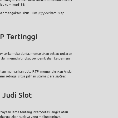
 bukumimpi138
.
aat mengakses situs. Tim
support
kami siap
 Tertinggi
er
terkemuka dunia, memastikan setiap putaran
an memiliki tingkat pengembalian ke pemain
dalam menyajikan data RTP, memungkinkan Anda
mi sebagai situs pilihan utama para
slotter
.
 Judi Slot
rcayaan lama tentang interpretasi angka atau
ghargai akar budaya yang melingkupinya.