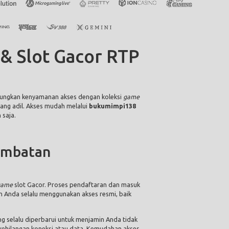
 & Slot Gacor RTP
bungkan kenyamanan akses dengan koleksi
game
ang adil. Akses mudah melalui
bukumimpi138
 saja.
ambatan
game
slot Gacor. Proses pendaftaran dan masuk
n Anda selalu menggunakan akses resmi, baik
ng selalu diperbarui untuk menjamin Anda tidak
 kehilangan koneksi atau data. Kemudahan akses