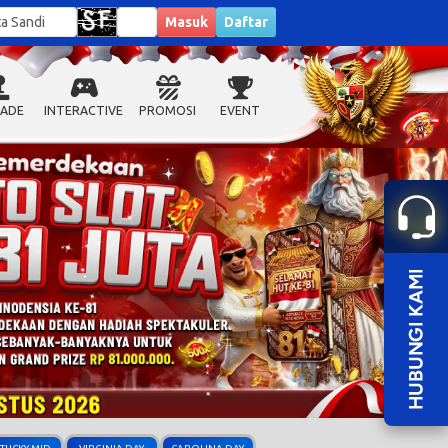
Bukumimpi138 | Link Login dan Daftar Resmi Terbaru Bukumimpi138 Aman dan Terp
Masuk
Daftar
ADE
INTERACTIVE
PROMOSI
EVENT
TUCKY MID
VIRGINIA DAY
CAROLINA DAY