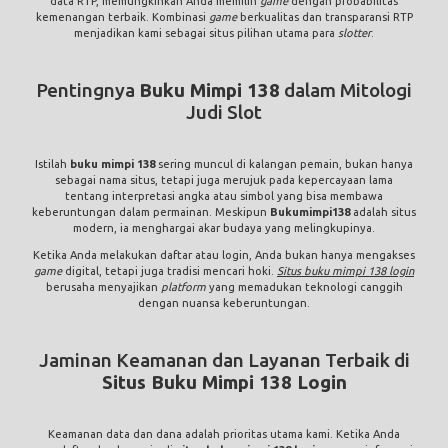
untuk menjamin Anda tidak pernah terhalang oleh masalah pemblokiran
internet. Dengan link resmi, Anda dapat bermain dengan tenang tanpa
khawatir kehilangan koneksi atau data. Kemudahan akses ini adalah
komitmen kami untuk memberikan pengalaman bermain terbaik di dunia
slot game bukumimpi138
.
Jangan pernah ragu untuk menghubungi layanan pelanggan jika Anda
mengalami kesulitan dalam proses link login atau saat mengakses situs.
Tim
support
kami siap membantu 24/7.
Sensasi
Slot Game Bukumimpi138
dengan
RTP Tertinggi
Koleksi
slot game bukumimpi138
adalah daya tarik utama
platform
ini.
Kami menawarkan variasi
game
yang luas dari
provider
terkemuka dunia,
memastikan setiap putaran penuh dengan kegembiraan dan peluang
jackpot
. Kata kunci
bukumimpi138 slot
identik dengan
game
yang
mudah menang dan memiliki tingkat pengembalian ke pemain (
Return to
Player
/ RTP) yang tinggi.
Pemain cerdas selalu mencari informasi
rtp buku mimpi 138
untuk
memaksimalkan strategi mereka. Kami juga transparan dalam menyajikan
data RTP, memungkinkan Anda memilih
game
dengan probabilitas
kemenangan terbaik. Kombinasi
game
berkualitas dan transparansi RTP
menjadikan kami sebagai situs pilihan utama para
slotter
.