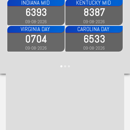
DIANA MID
KENTUCKY MID
6393
8387
09-08-2026
09-08-2026
RGINIA DAY
CAROLINA DAY
0704
6533
09-08-2026
09-08-2026