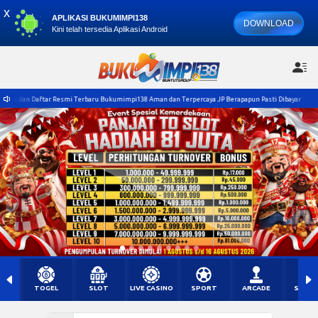
x
APLIKASI BUKUMIMPI138
DOWNLOAD
Kini telah tersedia Aplikasi Android
dan Daftar Resmi Terbaru Bukumimpi138 Aman dan Terpercaya JP Berapapun Pasti Dibayar
TOGEL
SLOT
LIVE CASINO
SPORT
ARCADE
SABU