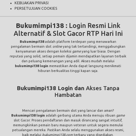
UEFA CHAMPIONS LEAGUE QUALIFIERS
August 11, 2026 — 22:59 WIB
0 : 0
Previous
Next
BET NOW
Bodo Glimt
Union Saint-Gilloise
0.75
0.77
-0.75
-0.95
TENTANG KAMI
BANTUAN
PERATURAN
INFORMASI BANK
HUBUNGI KAMI
KEBIJAKAN PRIVASI
PERSETUJUAN COOKIES