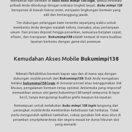
Pentingnya
Buku Mimpi 138
dalam Mitologi
Judi Slot
Istilah
buku mimpi 138
sering muncul di kalangan pemain, bukan hanya
sebagai nama situs, tetapi juga merujuk pada kepercayaan lama
tentang interpretasi angka atau simbol yang bisa membawa
keberuntungan dalam permainan. Meskipun
Bukumimpi138
adalah situs
modern, ia menghargai akar budaya yang melingkupinya.
Ketika Anda melakukan daftar atau login, Anda bukan hanya mengakses
game
digital, tetapi juga tradisi mencari hoki.
Situs buku mimpi 138 login
berusaha menyajikan
platform
yang memadukan teknologi canggih
dengan nuansa keberuntungan.
Jaminan Keamanan dan Layanan Terbaik di
Situs Buku Mimpi 138 Login
Keamanan data dan dana adalah prioritas utama kami. Ketika Anda
mendaftar dan bermain di
situs buku mimpi 138 login
, semua informasi
pribadi Anda dilindungi dengan enkripsi tingkat lanjut.
Buku mimpi 138
beroperasi di bawah lisensi resmi, menjamin lingkungan bermain yang
adil dan bertanggung jawab.