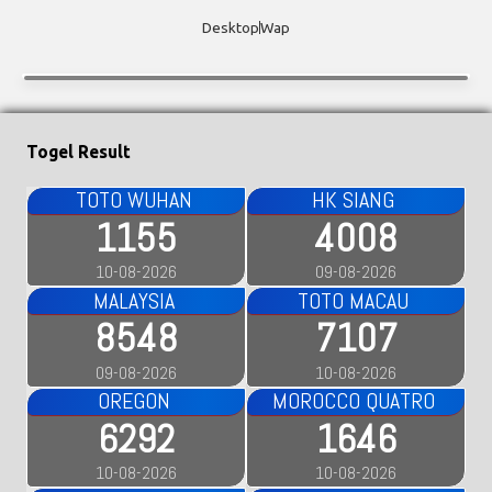
Desktop
Wap
Togel Result
HK SIANG
MARYLAND
4008
731
09-08-2026
10-08-20
TOTO MACAU
CALIFOR
7107
538
10-08-2026
10-08-20
MOROCCO QUATRO
FLORIDA 
1646
243
10-08-2026
10-08-20