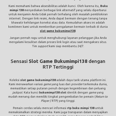
Bukumimpi138 :
Login Resmi Link
Alternatif & Slot Gacor RTP Hari Ini
Bukumimpi138
adalah platform terdepan yang menawarkan
pengalaman bermain slot
online
yang tak tertandingi, menggabungkan
kenyamanan akses dengan koleksi
game
yang luar biasa. Dengan
reputasi yang solid, setiap pemain dijamin mendapatkan layanan terbaik
dan peluang kemenangan yang adil. Akses mudah melalui
bukumimpi138 login
memastikan Anda dapat langsung menikmati
hiburan berkualitas tinggi kapan saja.
Bukumimpi138
Login dan
Akses
Tanpa
Hambatan
Mencari pengalaman bermain slot yang lancar dan aman?
Bukumimpi138 login
adalah gerbang utama Anda menuju ribuan
game
slot Gacor. Proses pendaftaran dan masuk dirancang sangat intuitif,
memungkinkan pemain baru maupun veteran untuk segera memulai
petualangan mereka. Pastikan Anda selalu menggunakan akses resmi,
baik melalui
bukumimpi138.com
terbaru yang disediakan.
Kami memahami bahwa aksesibilitas adalah kunci. Oleh karena itu,
Buku
mimpi 138
menyediakan berbagai link alternatif yang selalu diperbarui