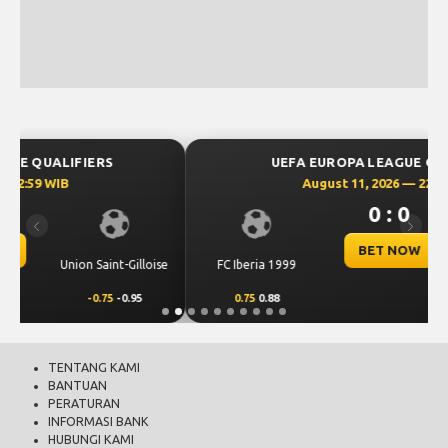
BULLSE
050
09-08-20
SYDNE
808
09-08-20