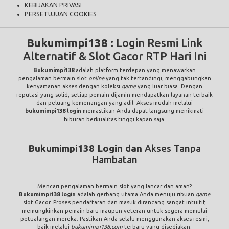
UEFA EUROPA LEAGUE QUALIFIERS
August 11, 2026 — 22:59 WIB
0 : 0
Previous
Next
BET NOW
FC Iberia 1999
Larne FC
0.75
0.88
-0.75
0.94
TENTANG KAMI
BANTUAN
PERATURAN
INFORMASI BANK
HUBUNGI KAMI
KEBIJAKAN PRIVASI
PERSETUJUAN COOKIES