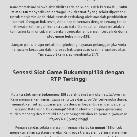
Bukumimpi138 :
Login Resmi Link
Alternatif & Slot Gacor RTP Hari Ini
Bukumimpi138
adalah platform terdepan yang menawarkan
pengalaman bermain slot
online
yang tak tertandingi, menggabungkan
kenyamanan akses dengan koleksi
game
yang luar biasa. Dengan
reputasi yang solid, setiap pemain dijamin mendapatkan layanan terbaik
dan peluang kemenangan yang adil. Akses mudah melalui
bukumimpi138 login
memastikan Anda dapat langsung menikmati
hiburan berkualitas tinggi kapan saja.
Bukumimpi138
Login dan
Akses
Tanpa
Hambatan
Mencari pengalaman bermain slot yang lancar dan aman?
Bukumimpi138 login
adalah gerbang utama Anda menuju ribuan
game
slot Gacor. Proses pendaftaran dan masuk dirancang sangat intuitif,
memungkinkan pemain baru maupun veteran untuk segera memulai
petualangan mereka. Pastikan Anda selalu menggunakan akses resmi,
baik melalui
bukumimpi138.com
terbaru yang disediakan.
Kami memahami bahwa aksesibilitas adalah kunci. Oleh karena itu,
Buku
mimpi 138
menyediakan berbagai link alternatif yang selalu diperbarui