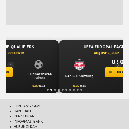
BU
7
06-
S
4
06-