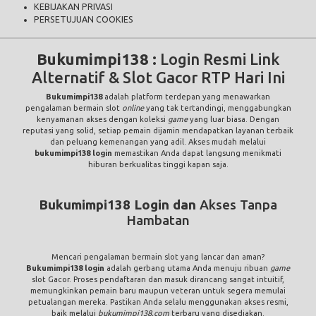
UEFA EUROPA LEAGUE QUALIFIERS
August 7, 2026 — 00:00 WIB
0 : 0
Previous
Next
BET NOW
Red Bull Salzburg
Pafos FC
0.75
0.66
-0.75
-0.82
TENTANG KAMI
BANTUAN
PERATURAN
INFORMASI BANK
HUBUNGI KAMI
KEBIJAKAN PRIVASI
PERSETUJUAN COOKIES