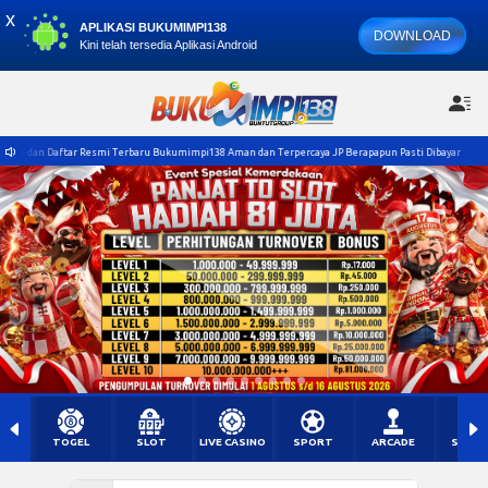
x
APLIKASI BUKUMIMPI138
DOWNLOAD
Kini telah tersedia Aplikasi Android
an Daftar Resmi Terbaru Bukumimpi138 Aman dan Terpercaya JP Berapapun Pasti Dibayar
TOGEL
SLOT
LIVE CASINO
SPORT
ARCADE
SABU