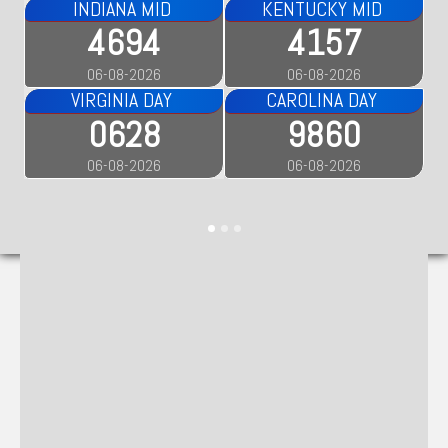
ID
KENTUCKY MID
IND
4157
7
06-08-2026
06-
AY
CAROLINA DAY
KENT
9860
7
06-08-2026
06-
VIRGI
5
06-
CARO
2
06-
CA
7
06-