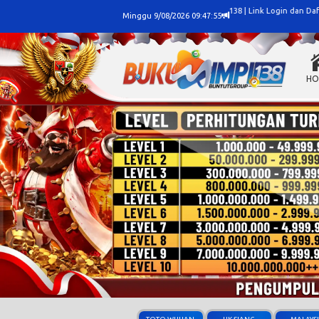
Bukumimpi138 | Link Login dan Daftar Resm
Minggu 9/08/2026 09:47:56
HO
TOTO WUHAN
HK SIANG
MALAYS