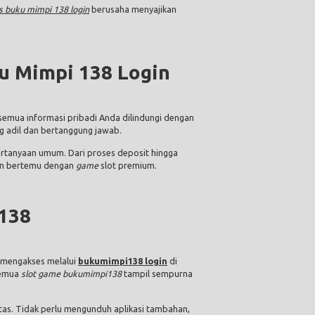
s buku mimpi 138 login
berusaha menyajikan
u Mimpi 138 Login
 semua informasi pribadi Anda dilindungi dengan
g adil dan bertanggung jawab.
ertanyaan umum. Dari proses deposit hingga
nan bertemu dengan
game
slot premium.
138
a mengakses melalui
bukumimpi138 login
di
semua
slot game bukumimpi138
tampil sempurna
s. Tidak perlu mengunduh aplikasi tambahan,