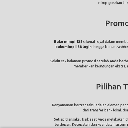
cukup gunakan lin
Promo
Buku mimpi 138
dikenal royal dalam membe
bukumimpi138 login
, hingga bonus
cashba
Selalu cek halaman promosi setelah Anda berh
memberikan keuntungan ekstra,
Pilihan 
Kenyamanan bertransaksi adalah elemen penti
dari transfer bank lokal, 
Setiap transaksi, baik saat Anda melakukan 
terdepan. Kecepatan dan keandalan sistem