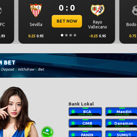
0 : 0
BET NOW
Kaira
afe
Celta Vigo
Osasuna
0.67
0.25
0.76
-0.25
-0.86
0.0
M BET
Deposit
Withdraw
Bet
Bank Lokal
BCA
Mandiri
CIMB
Danamon
PANIN
SUMUT