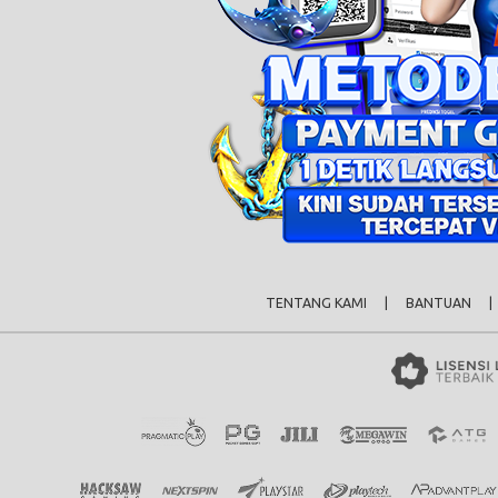
TENTANG KAMI
|
BANTUAN
|