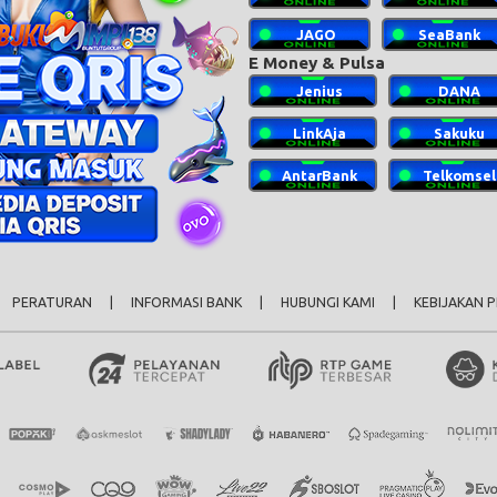
JAGO
SeaBank
E Money & Pulsa
Jenius
DANA
LinkAja
Sakuku
AntarBank
Telkomsel
PERATURAN
|
INFORMASI BANK
|
HUBUNGI KAMI
|
KEBIJAKAN P