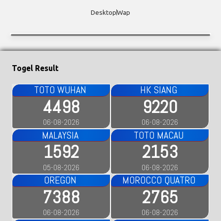
Desktop
Wap
Togel Result
O WUHAN
HK SIANG
498
9220
-08-2026
06-08-2026
LAYSIA
TOTO MACAU
592
2153
-08-2026
06-08-2026
REGON
MOROCCO QUATRO
388
2765
-08-2026
06-08-2026