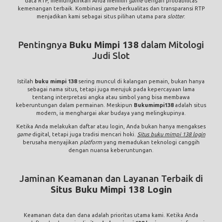
untuk menjamin Anda tidak pernah terhalang oleh masalah pemblokiran
internet. Dengan link resmi, Anda dapat bermain dengan tenang tanpa
khawatir kehilangan koneksi atau data. Kemudahan akses ini adalah
komitmen kami untuk memberikan pengalaman bermain terbaik di dunia
slot game bukumimpi138
.
Jangan pernah ragu untuk menghubungi layanan pelanggan jika Anda
mengalami kesulitan dalam proses link login atau saat mengakses situs.
Tim
support
kami siap membantu 24/7.
Sensasi
Slot Game Bukumimpi138
dengan
RTP Tertinggi
Koleksi
slot game bukumimpi138
adalah daya tarik utama
platform
ini.
Kami menawarkan variasi
game
yang luas dari
provider
terkemuka dunia,
memastikan setiap putaran penuh dengan kegembiraan dan peluang
jackpot
. Kata kunci
bukumimpi138 slot
identik dengan
game
yang
mudah menang dan memiliki tingkat pengembalian ke pemain (
Return to
Player
/ RTP) yang tinggi.
Pemain cerdas selalu mencari informasi
rtp buku mimpi 138
untuk
memaksimalkan strategi mereka. Kami juga transparan dalam menyajikan
data RTP, memungkinkan Anda memilih
game
dengan probabilitas
kemenangan terbaik. Kombinasi
game
berkualitas dan transparansi RTP
menjadikan kami sebagai situs pilihan utama para
slotter
.