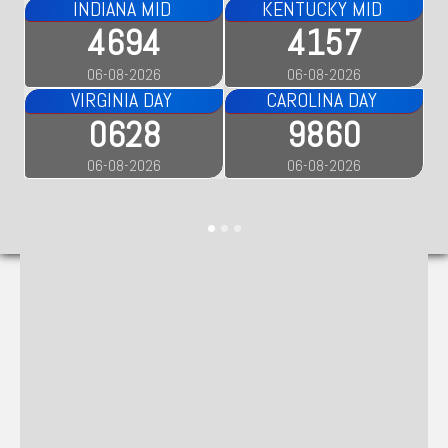
IANA MID
KENTUCKY MID
694
4157
-08-2026
06-08-2026
INIA DAY
CAROLINA DAY
628
9860
-08-2026
06-08-2026